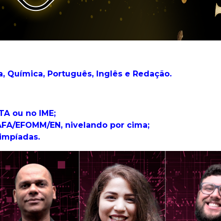
a, Química, Português, Inglês e Redação.
ITA ou no IME;
 AFA/EFOMM/EN, nivelando por cima;
impíadas.