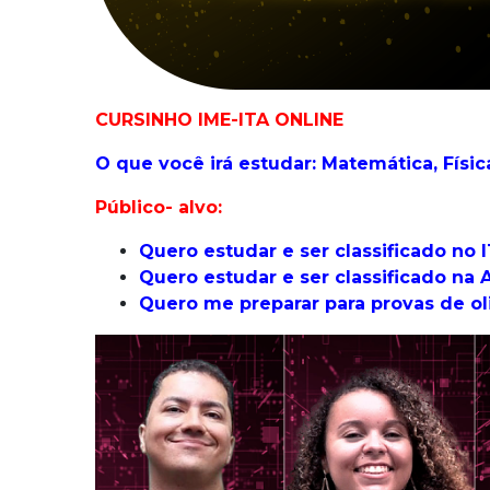
CURSINHO IME-ITA ONLINE
O que você irá estudar: Matemática, Físic
Público- alvo:
Quero estudar e ser classificado no 
Quero estudar e ser classificado na
Quero me preparar para provas de ol